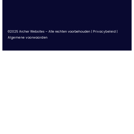
©2025 Archer Websites – Alle rechten voorbehouden |
Privacybeleid
|
Algemene voorwaarden