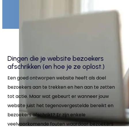
Dingen die je website bezoekers
afschrikken (en hoe je ze oplost.)
Een goed ontworpen website heeft als doel
bezoekers aan te trekken en hen aan te zetten
tot actie. Maar wat gebeurt er wanneer jouw
website juist het tegenovergestelde bereikt en
bezoekers afschrikt? Er zijn enkele
veelvoorkomende fouten waardoor bezoekers